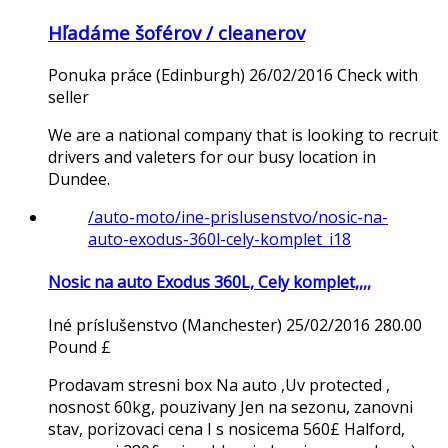
Hľadáme šoférov / cleanerov
Ponuka práce
(Edinburgh)
26/02/2016
Check with
seller
We are a national company that is looking to recruit
drivers and valeters for our busy location in
Dundee.
/auto-moto/ine-prislusenstvo/nosic-na-
auto-exodus-360l-cely-komplet_i18
Nosic na auto Exodus 360L, Cely komplet,,,,
Iné príslušenstvo
(Manchester)
25/02/2016
280.00
Pound £
Prodavam stresni box Na auto ,Uv protected ,
nosnost 60kg, pouzivany Jen na sezonu, zanovni
stav, porizovaci cena I s nosicema 560£ Halford,