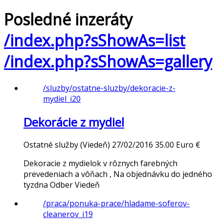
Posledné inzeráty
/index.php?sShowAs=list
/index.php?sShowAs=gallery
/sluzby/ostatne-sluzby/dekoracie-z-
mydiel_i20
Dekorácie z mydiel
Ostatné služby
(Viedeň)
27/02/2016
35.00 Euro €
Dekoracie z mydielok v rôznych farebných
prevedeniach a vôňach , Na objednávku do jedného
tyzdna Odber Viedeň
/praca/ponuka-prace/hladame-soferov-
cleanerov_i19